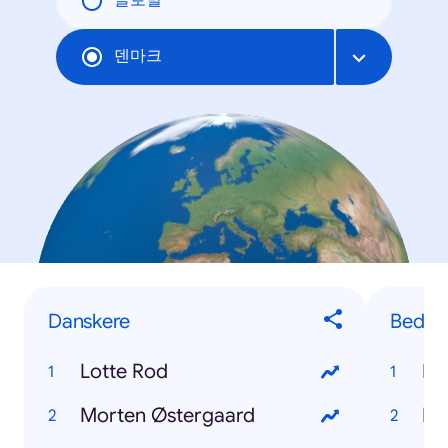
글로벌
덴마크
Danskere
Bedste
Lotte Rod
Ro
Morten Østergaard
Ka