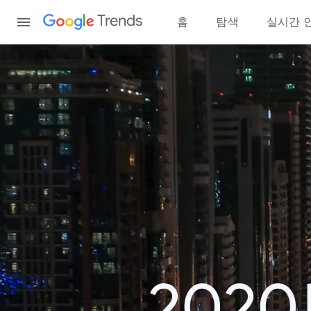
Content
Trends
홈
탐색
실시간 
202