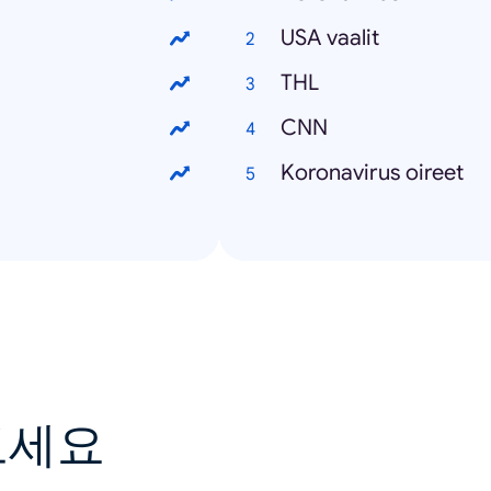
USA vaalit
THL
CNN
Koronavirus oireet
보세요