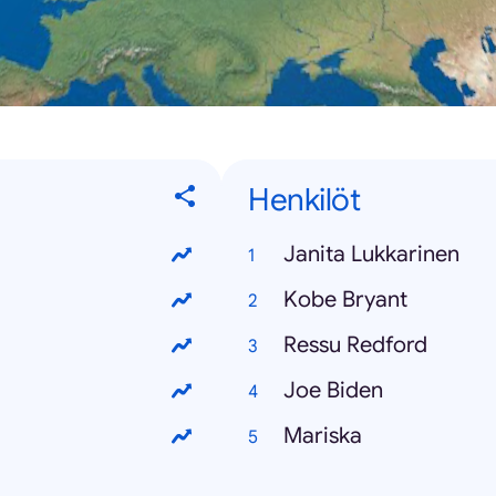
Henkilöt
Janita Lukkarinen
Kobe Bryant
Ressu Redford
Joe Biden
Mariska