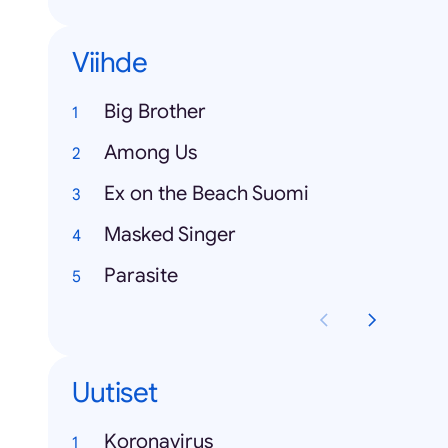
Viihde
Big Brother
Among Us
Ex on the Beach Suomi
Masked Singer
Parasite
Uutiset
Koronavirus