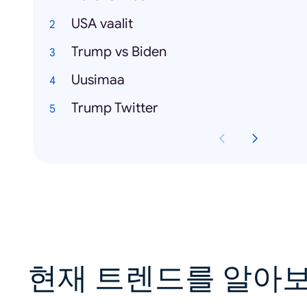
USA vaalit
Trump vs Biden
Uusimaa
Trump Twitter
현재 트렌드를 알아