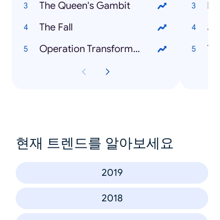
The Queen's Gambit
Li
The Fall
Jo
Operation Transformation
Te
현재 트렌드를 알아보세요
2019
2018