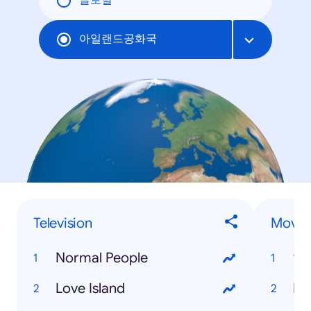
글로벌
아일랜드공화국
Television
Movie
Normal People
19
Love Island
Pa