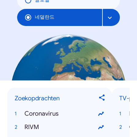
글로벌
네덜란드
Zoekopdrachten
TV-pr
Coronavirus
Bo
RIVM
Ov