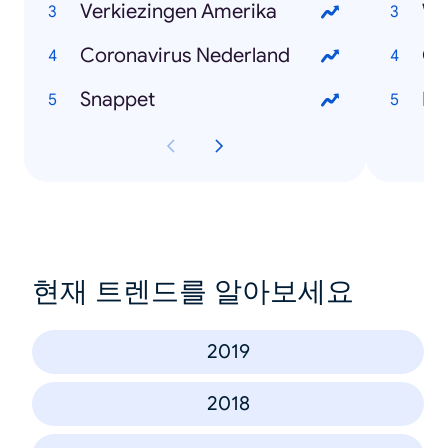
Verkiezingen Amerika
Wi
Coronavirus Nederland
Ch
Snappet
Mar
현재 트렌드를 알아보세요
2019
2018