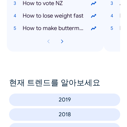
How to vote NZ
As
How to lose weight fast
Ly
How to make buttermilk
Da
현재 트렌드를 알아보세요
2019
2018