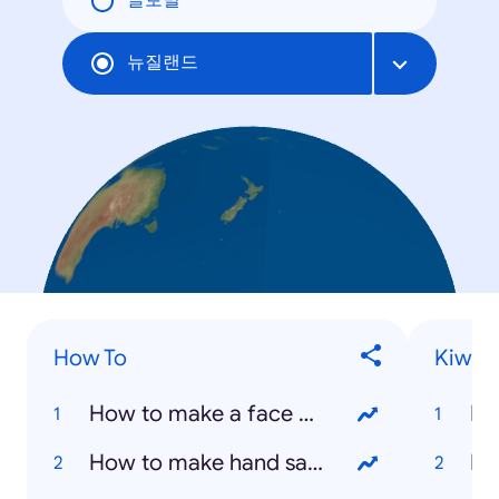
글로벌
뉴질랜드
How To
Kiwis
How to make a face mask
Ha
How to make hand sanitizer
Is