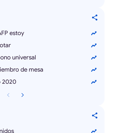
AFP estoy
otar
bono universal
miembro de mesa
o 2020
nidos