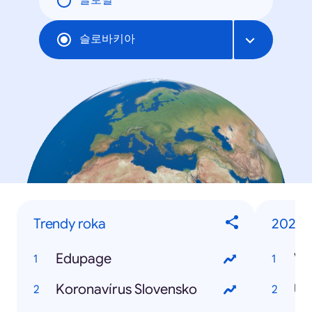
글로벌
슬로바키아
Trendy roka
2020
Edupage
Vý
Koronavírus Slovensko
US