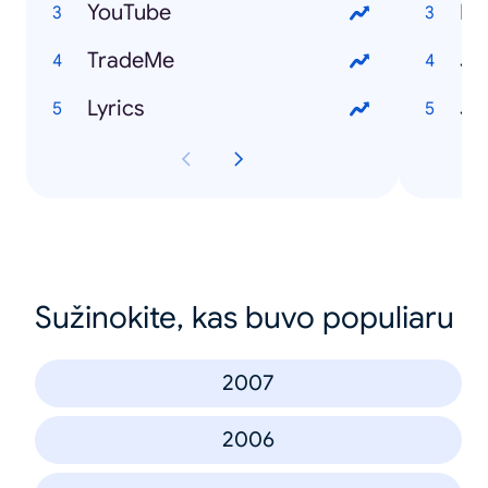
YouTube
El
TradeMe
Jo
Lyrics
Jo
Sužinokite, kas buvo populiaru
2007
2006