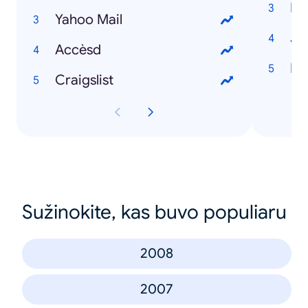
Na
Yahoo Mail
Jo
Accèsd
H1
Craigslist
Sužinokite, kas buvo populiaru
2008
2007