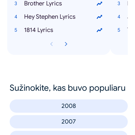
Brother Lyrics
Bn
Hey Stephen Lyrics
Je
1814 Lyrics
Tw
Sužinokite, kas buvo populiaru
2008
2007