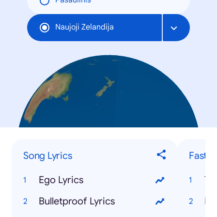
Pasaulinis
Naujoji Zelandija
Song Lyrics
Fastes
Ego Lyrics
To
Bulletproof Lyrics
Me