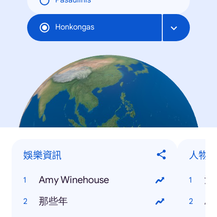
Pasaulinis
Honkongas
娛樂資訊
人物
Amy Winehouse
潘
那些年
Am