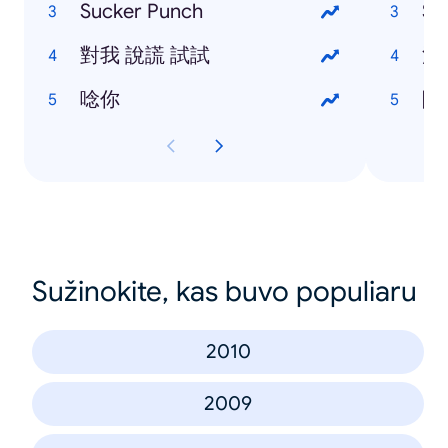
Sucker Punch
St
對我 說謊 試試
江
唸你
陳
Sužinokite, kas buvo populiaru
2010
2009