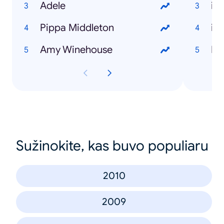
Adele
iP
Pippa Middleton
iP
Amy Winehouse
Br
Sužinokite, kas buvo populiaru
2010
2009