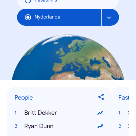
Pasaulinis
Nyderlandai
People
Fastes
Britt Dekker
Sp
Ryan Dunn
Se