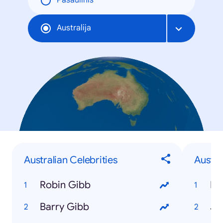
Pasaulinis
Australija
Australian Celebrities
Austr
Robin Gibb
Hu
Barry Gibb
Ju