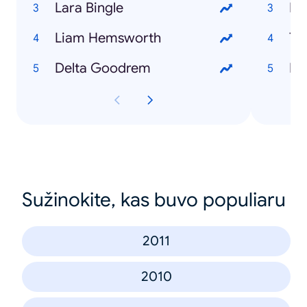
Lara Bingle
Fe
Liam Hemsworth
Tr
Delta Goodrem
Me
Sužinokite, kas buvo populiaru
2011
2010