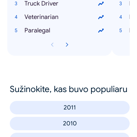
Truck Driver
Mi
Veterinarian
Mo
Paralegal
Fe
Sužinokite, kas buvo populiaru
2011
2010