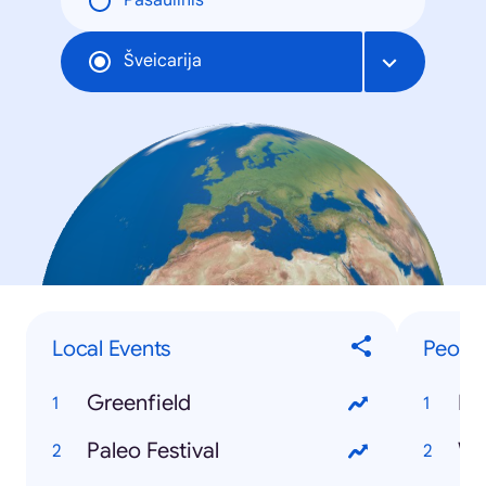
Pasaulinis
Šveicarija
Local Events
Peopl
Greenfield
Fe
Paleo Festival
Wh