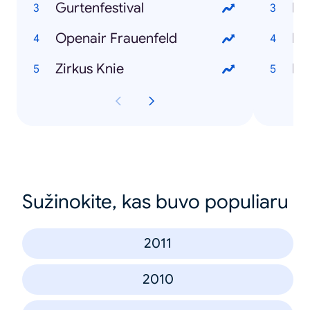
Gurtenfestival
Mi
Openair Frauenfeld
Di
Zirkus Knie
Ka
Sužinokite, kas buvo populiaru
2011
2010