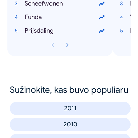
Scheefwonen
Lo
Funda
Vo
Prijsdaling
Ha
Sužinokite, kas buvo populiaru
2011
2010