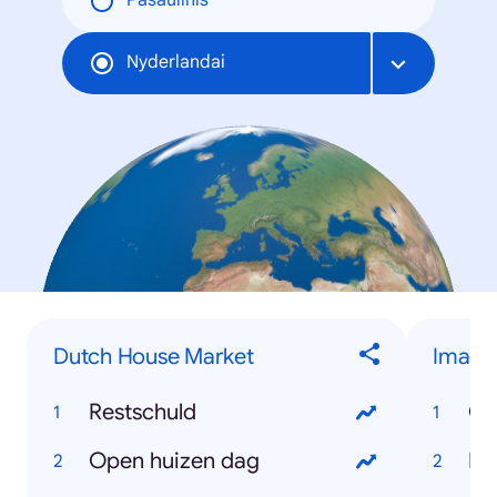
Pasaulinis
Nyderlandai
Dutch House Market
Image
Restschuld
On
Open huizen dag
Bl