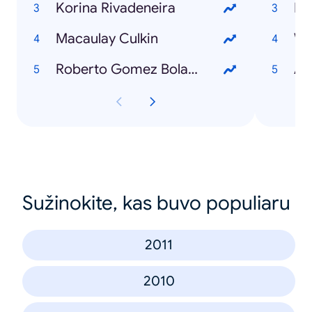
Korina Rivadeneira
Mi
Macaulay Culkin
Wh
Roberto Gomez Bolaños
Ad
Sužinokite, kas buvo populiaru
2011
2010