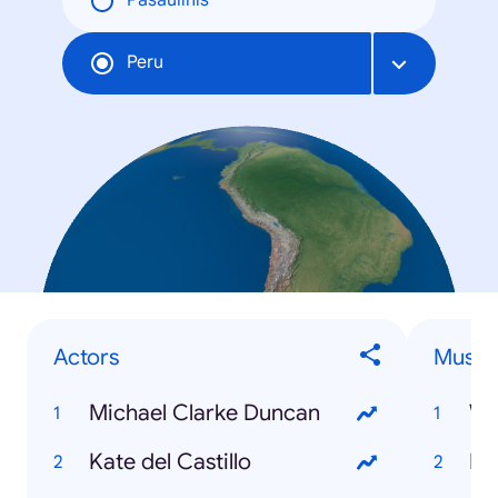
Pasaulinis
Peru
Actors
Musici
Michael Clarke Duncan
Wa
Kate del Castillo
Ku