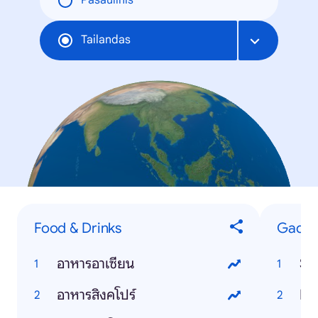
Pasaulinis
Tailandas
Food & Drinks
Gadge
อาหารอาเซียน
Si
อาหารสิงคโปร์
In