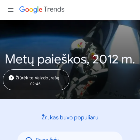
Trends
Metų paieškos, 2012 m.
Žiūrėkite Vaizdo įrašą
02:46
Žr., kas buvo populiaru