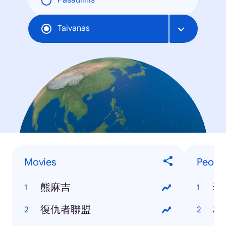
Pasaulinis
Taivanas
Movies
Peopl
熊麻吉
李
復仇者聯盟
林