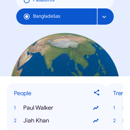
Pasaulinis
Bangladešas
People
Trendi
Paul Walker
Ss
Jiah Khan
Hs