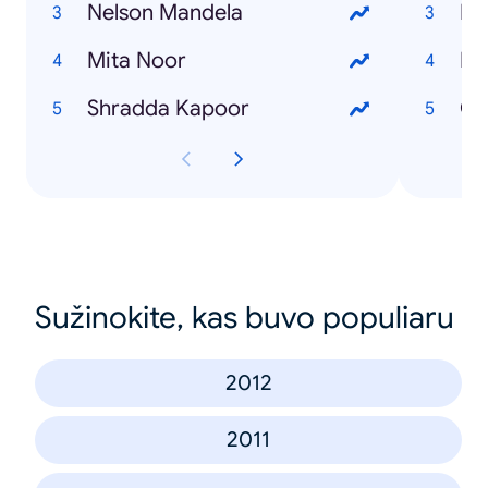
Nelson Mandela
Fb
Mita Noor
Bi
Shradda Kapoor
Ch
Sužinokite, kas buvo populiaru
2012
2011