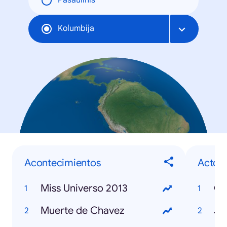
Pasaulinis
Kolumbija
Acontecimientos
Actor
Miss Universo 2013
Co
Muerte de Chavez
Jo