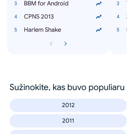
BBM for Android
Te
CPNS 2013
Za
Harlem Shake
Fa
Sužinokite, kas buvo populiaru
2012
2011