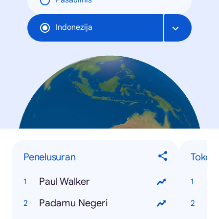
Pasaulinis
Indonezija
Penelusuran
Tokoh
Paul Walker
Pa
Padamu Negeri
Ey