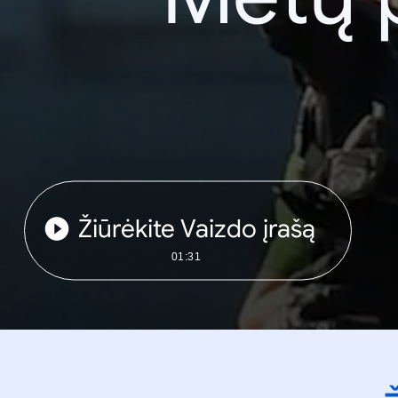
Žiūrėkite Vaizdo įrašą
01:31