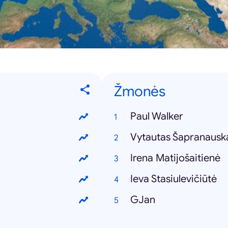
Žmonės
Paul Walker
Vytautas Šapranausk
Irena Matijošaitienė
Ieva Stasiulevičiūtė
GJan