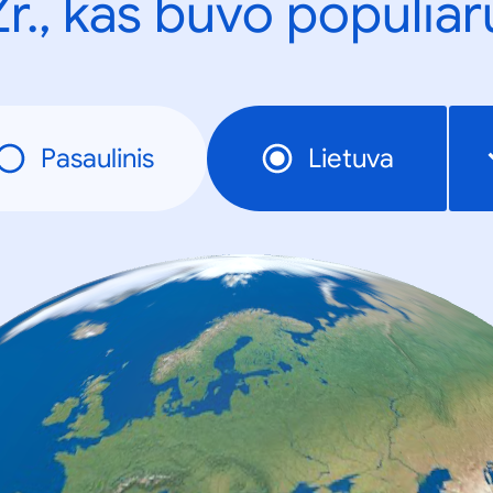
Žr., kas buvo populiar
Pasaulinis
Lietuva