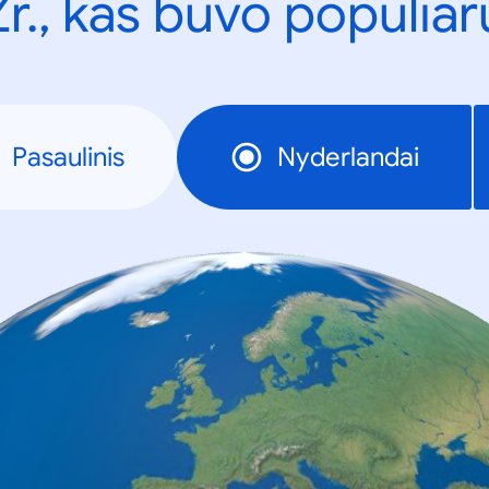
Žr., kas buvo populiar
Pasaulinis
Nyderlandai