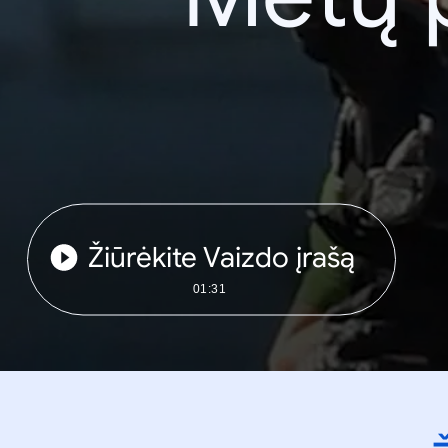
Žiūrėkite Vaizdo įrašą
01:31