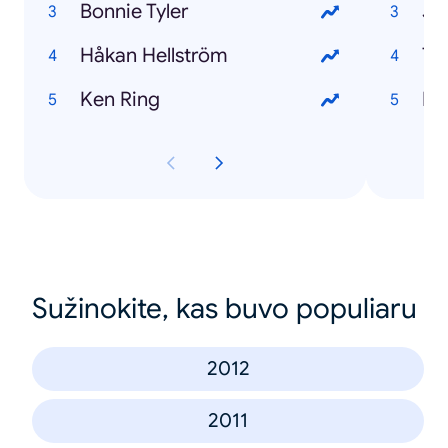
Bonnie Tyler
Jo
Håkan Hellström
Th
Ken Ring
El
Sužinokite, kas buvo populiaru
2012
2011