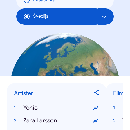
Pasaulinis
Švedija
Artister
Film
Yohio
Dj
Zara Larsson
Wo