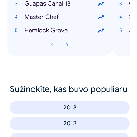
Guapas Canal 13
Co
Master Chef
So
Hemlock Grove
Au
Sužinokite, kas buvo populiaru
2013
2012