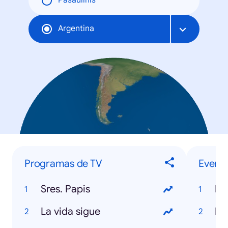
Pasaulinis
Argentina
Programas de TV
Evento
Sres. Papis
Mu
La vida sigue
Da