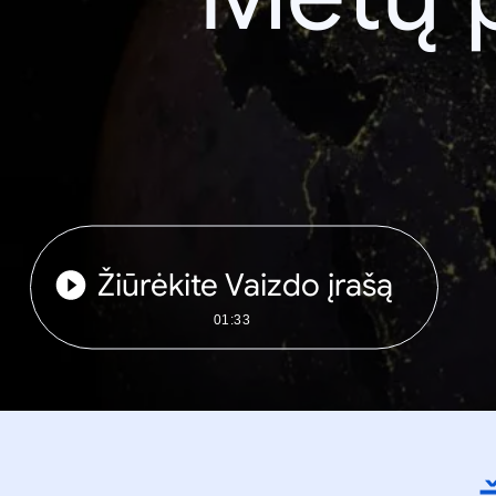
Žiūrėkite Vaizdo įrašą
01:33