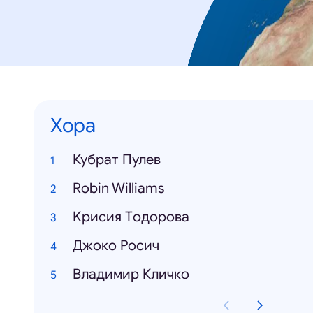
Хора
Кубрат Пулев
Robin Williams
Kрисия Tодорова
Джоко Росич
Владимир Кличко