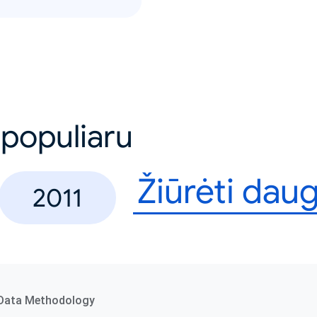
 populiaru
Žiūrėti dau
2011
Data Methodology