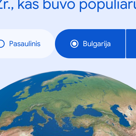
Žr., kas buvo populiar
Pasaulinis
Bulgarija