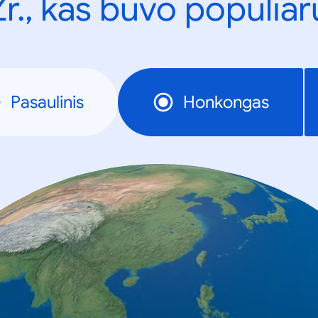
Žr., kas buvo populiar
Pasaulinis
Honkongas