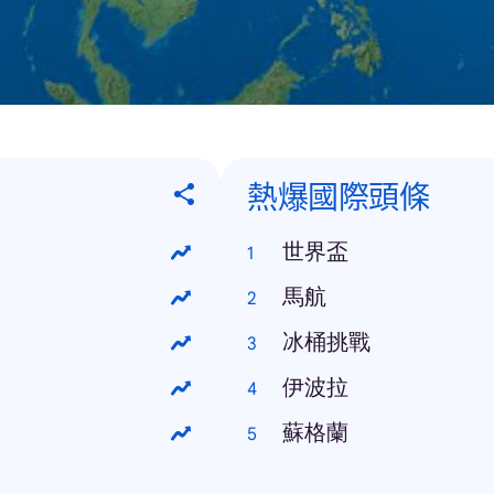
熱爆國際頭條
世界盃
馬航
冰桶挑戰
伊波拉
蘇格蘭