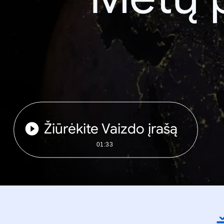
Žiūrėkite Vaizdo įrašą
01:33