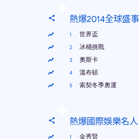
熱爆2014全球盛事
世界盃
冰桶挑戰
奧斯卡
溫布頓
索契冬季奧運
熱爆國際娛樂名人
金秀賢