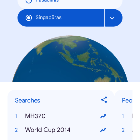
Pasaulinis
Singapūras
Searches
Peopl
MH370
Ro
World Cup 2014
Je