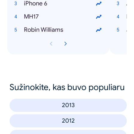
iPhone 6
An
MH17
La
Robin Williams
Jo
Sužinokite, kas buvo populiaru
2013
2012