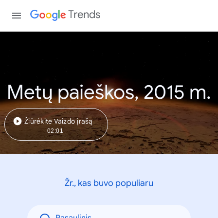
Trends
Metų paieškos, 2015 m.
Žiūrėkite Vaizdo įrašą
02:01
Žr., kas buvo populiaru