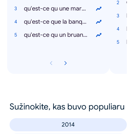
Cl
qu'est-ce qu une maryse en cuisine
Br
qu'est-ce que la banque carrefour des entreprises
Mi
qu'est-ce qu un bruant dans les oiseaux
La
Sužinokite, kas buvo populiaru
2014