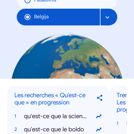
Pasaulinis
Belgija
Les recherches « Qu’est-ce
Trendi
que » en progression
Les pe
progre
qu'est-ce que la scientologie
Lo
qu'est-ce que le boldo