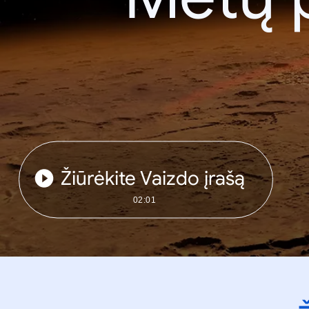
Žiūrėkite Vaizdo įrašą
02:01