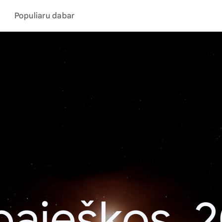
Populiaru dabar
paieškos, 2