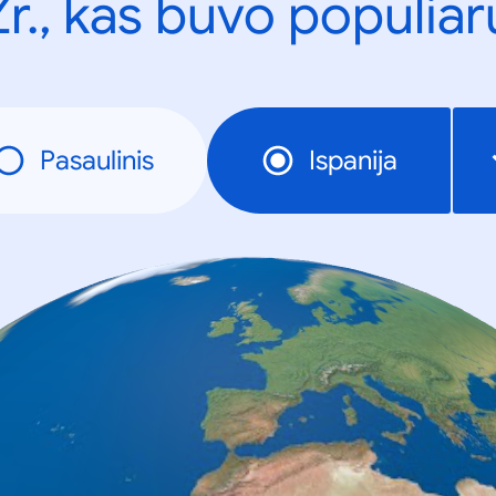
Žr., kas buvo populiar
Pasaulinis
Ispanija