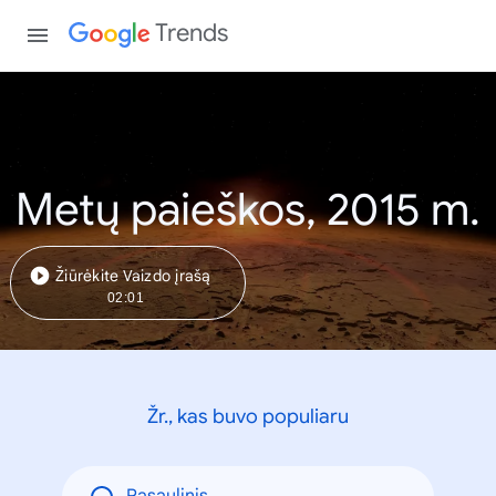
Trends
Metų paieškos, 2015 m.
Žiūrėkite Vaizdo įrašą
02:01
Žr., kas buvo populiaru