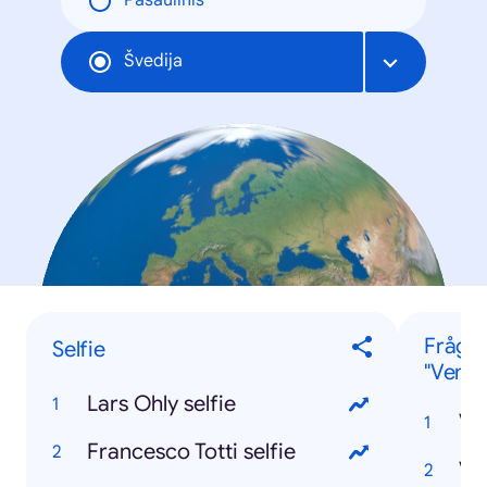
Pasaulinis
Švedija
Frågo
Selfie
"Vem..
Lars Ohly selfie
Ve
Francesco Totti selfie
Ve