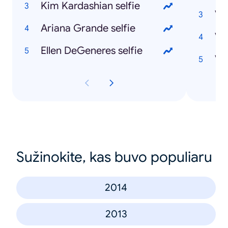
Kim Kardashian selfie
Ariana Grande selfie
Ve
Ellen DeGeneres selfie
Ve
Sužinokite, kas buvo populiaru
2014
2013