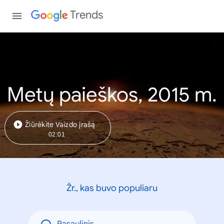
Trends
Metų paieškos, 2015 m.
Žiūrėkite Vaizdo įrašą
02:01
Žr., kas buvo populiaru