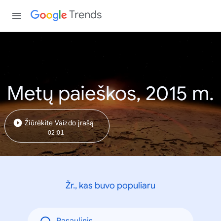
Trends
Metų paieškos, 2015 m.
Žiūrėkite Vaizdo įrašą
02:01
Žr., kas buvo populiaru