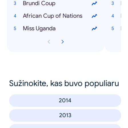
Brundi Coup
Fl
African Cup of Nations
De
Miss Uganda
Bu
Sužinokite, kas buvo populiaru
2014
2013