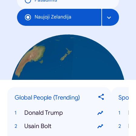
Pasaulinis
Naujoji Zelandija
Global People (Trending)
Sporti
Donald Trump
Ri
Usain Bolt
Eu