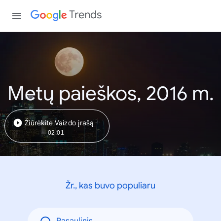
Trends
Metų paieškos, 2016 m.
Žiūrėkite Vaizdo įrašą
02:01
Žr., kas buvo populiaru