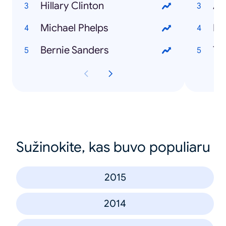
Hillary Clinton
All
Michael Phelps
Me
Bernie Sanders
T2
Sužinokite, kas buvo populiaru
2015
2014