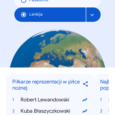
Pasaulinis
Lenkija
Piłkarze reprezentacji w piłce
Najbar
nożnej
popula
Robert Lewandowski
Eu
Kuba Błaszyczkowski
Po