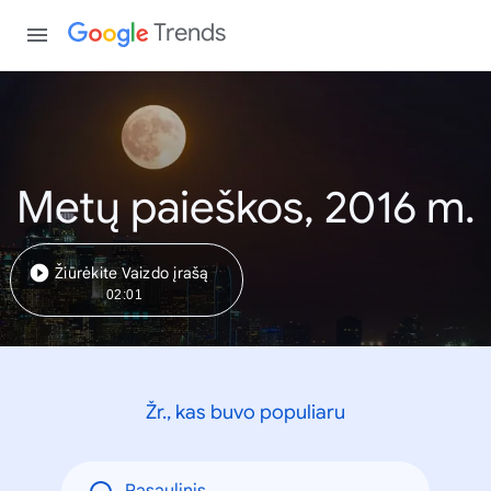
Trends
Metų paieškos, 2016 m.
Žiūrėkite Vaizdo įrašą
02:01
Žr., kas buvo populiaru