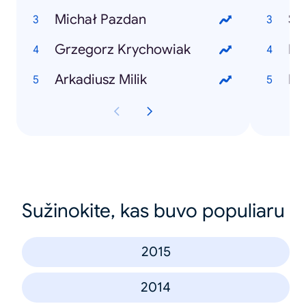
Michał Pazdan
Sli
Grzegorz Krychowiak
Ri
Arkadiusz Milik
Eu
Sužinokite, kas buvo populiaru
2015
2014