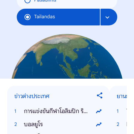
Pasaulinis
Tailandas
ข่าวต่างประเทศ
ยานยนต
การแข่งขันกีฬาโอลิมปิก ริโอ 2016
Ya
บอลยูโร
Ho