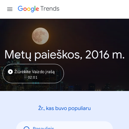
Trends
Metų paieškos, 2016 m.
Žiūrėkite Vaizdo įrašą
02:01
Žr., kas buvo populiaru