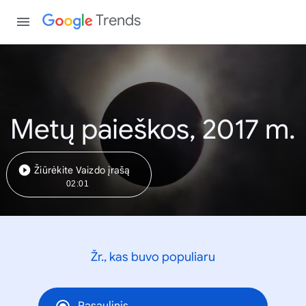
Trends
Metų paieškos, 2017 m.
Žiūrėkite Vaizdo įrašą
02:01
Žr., kas buvo populiaru