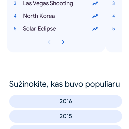
Las Vegas Shooting
North Korea
Fr
Solar Eclipse
Kek
Sužinokite, kas buvo populiaru
2016
2015