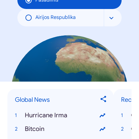
Pasaulinis
Airijos Respublika
Global News
Recip
Hurricane Irma
Ch
Bitcoin
Gr