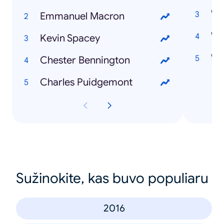
Emmanuel Macron
Wat
Kevin Spacey
Wa
Chester Bennington
Charles Puidgemont
Sužinokite, kas buvo populiaru
2016