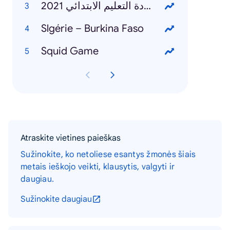
نتائج شهادة التعليم الابتدائي 2021
Slgérie – Burkina Faso
Squid Game
Atraskite vietines paieškas
Sužinokite, ko netoliese esantys žmonės šiais
metais ieškojo veikti, klausytis, valgyti ir
daugiau.
Sužinokite daugiau