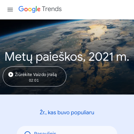
Trends
Metų paieškos, 2021 m.
Žiūrėkite Vaizdo įrašą
02:01
Žr., kas buvo populiaru