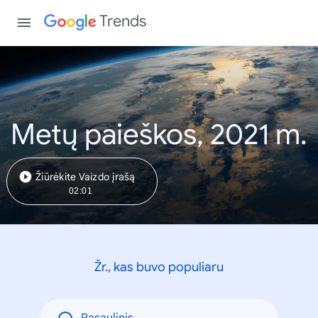
Trends
Metų paieškos, 2021 m.
Žiūrėkite Vaizdo įrašą
02:01
Žr., kas buvo populiaru