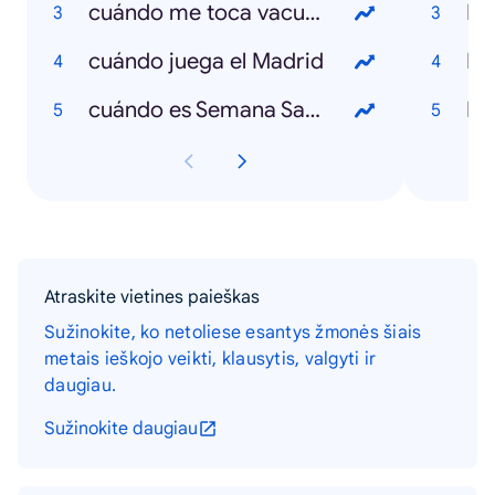
cuándo me toca vacunarme
Lov
cuándo juega el Madrid
cuándo es Semana Santa
El
Atraskite vietines paieškas
Sužinokite, ko netoliese esantys žmonės šiais
metais ieškojo veikti, klausytis, valgyti ir
daugiau.
Sužinokite daugiau