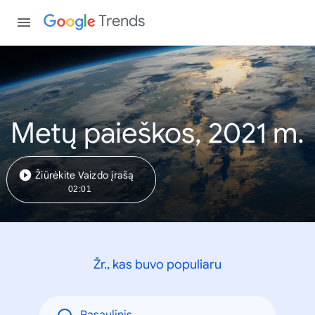
Trends
Metų paieškos, 2021 m.
Žiūrėkite Vaizdo įrašą
02:01
Žr., kas buvo populiaru