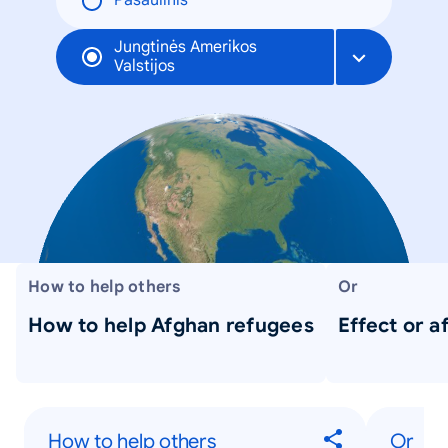
Pasaulinis
Jungtinės Amerikos
Valstijos
How to help others
Or
How to help Afghan refugees
Effect or a
How to help others
Or