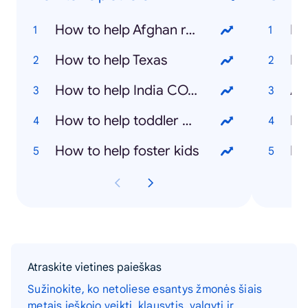
How to help Afghan refugees
Ef
How to help Texas
Ba
How to help India COVID
Al
How to help toddler with cough
Bo
How to help foster kids
Bo
Atraskite vietines paieškas
Sužinokite, ko netoliese esantys žmonės šiais
metais ieškojo veikti, klausytis, valgyti ir