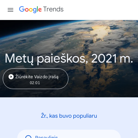
Trends
Metų paieškos, 2021 m.
Žiūrėkite Vaizdo įrašą
02:01
Žr., kas buvo populiaru