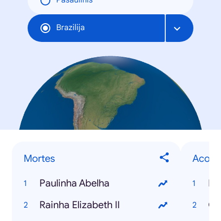
Pasaulinis
Brazilija
Mortes
Acont
Paulinha Abelha
El
Rainha Elizabeth II
Co