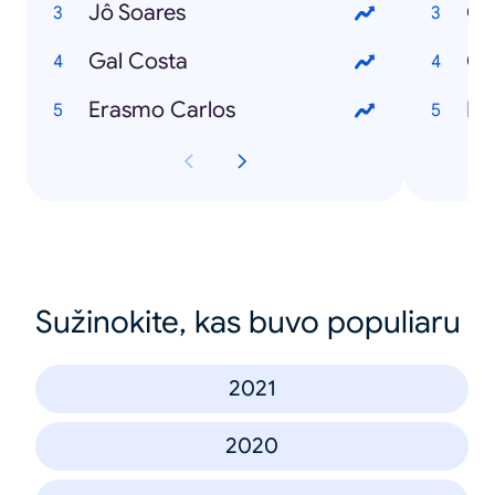
Jô Soares
Gal Costa
Ch
Erasmo Carlos
Sužinokite, kas buvo populiaru
2021
2020