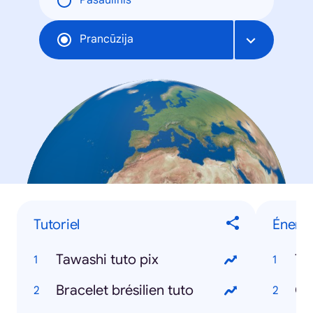
Pasaulinis
Prancūzija
Tutoriel
Énergi
Tawashi tuto pix
To
Bracelet brésilien tuto
Ch