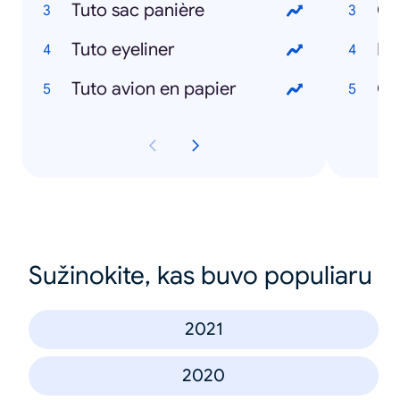
Tuto sac panière
Co
Tuto eyeliner
Tuto avion en papier
Gr
Sužinokite, kas buvo populiaru
2021
2020