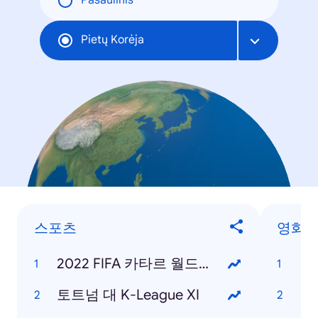
Pasaulinis
Pietų Korėja
스포츠
영화
2022 FIFA 카타르 월드컵
범
토트넘 대 K-League XI
탑