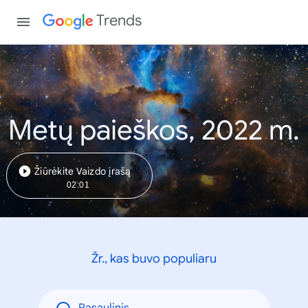
Trends
Metų paieškos, 2022 m.
Žiūrėkite Vaizdo įrašą
02:01
Žr., kas buvo populiaru