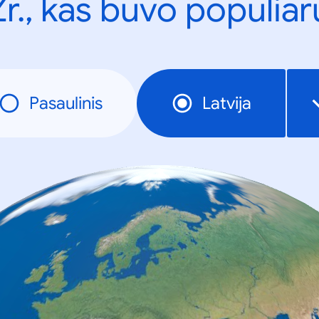
Žr., kas buvo populiar
Pasaulinis
Latvija