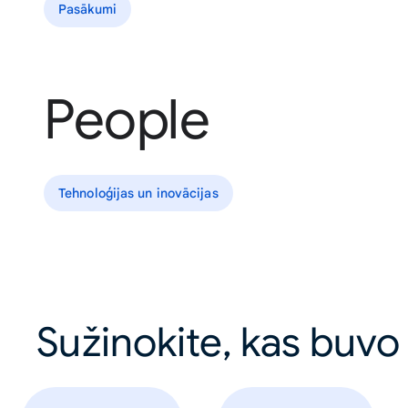
Pasākumi
People
Tehnoloģijas un inovācijas
Sužinokite, kas buvo