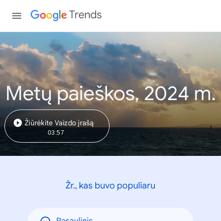
Trends
Metų paieškos, 2024 m.
Žiūrėkite Vaizdo įrašą
03:57
Žr., kas buvo populiaru