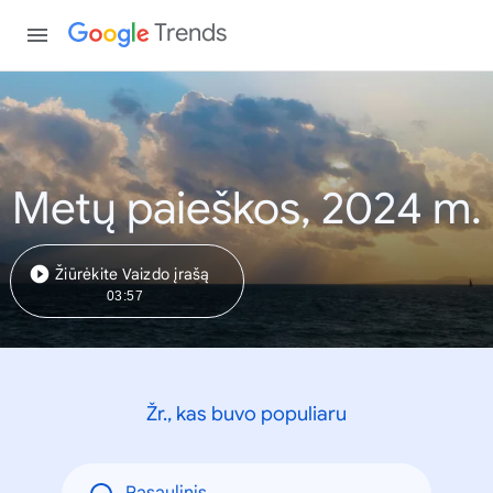
Trends
Metų paieškos, 2024 m.
Žiūrėkite Vaizdo įrašą
03:57
Žr., kas buvo populiaru