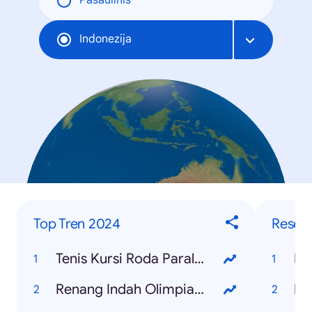
Pasaulinis
Indonezija
Top Tren 2024
Resep
Tenis Kursi Roda Paralimpiade
Re
Renang Indah Olimpiade
Re