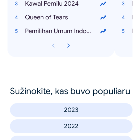
Kawal Pemilu 2024
Queen of Tears
Re
Pemilihan Umum Indonesia 2024
Sužinokite, kas buvo populiaru
2023
2022