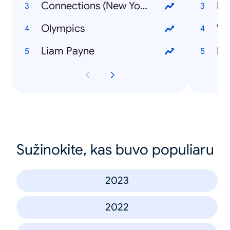
Connections (New York Times game)
Olympics
Liam Payne
M
Sužinokite, kas buvo populiaru
2023
2022