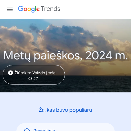
Trends
Metų paieškos, 2024 m.
Žiūrėkite Vaizdo įrašą
03:57
Žr., kas buvo populiaru