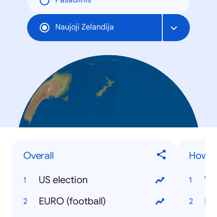
Pasaulinis
Naujoji Zelandija
Overall
How t
US election
Wa
EURO (football)
Lo